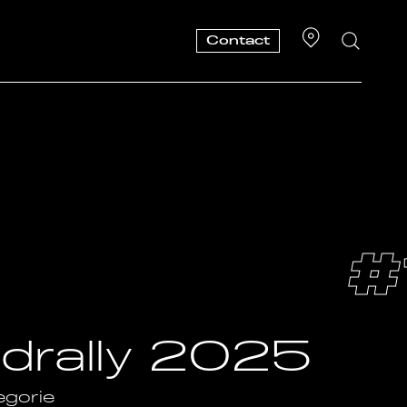
Contact
#
andrally 2025
egorie