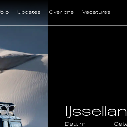
olio
Updates
Over ons
Vacatures
IJssell
Datum
Cat