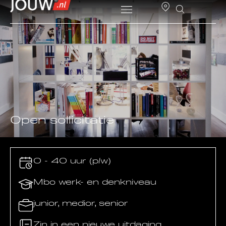
Open sollicitatie
0 - 40 uur (p/w)
Mbo werk- en denkniveau
junior, medior, senior
Zin in een nieuwe uitdaging