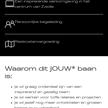
Een inspirerende werkomgeving in het
centrum van Zwolle
Persoonlijke begeleiding
Reiskostenvergoeding
Waarom dit JOUW® baan
is:
Je wil graag onderdeel zijn van een
inspirerend en gezellig team
Je wil werken voor toffe relaties en projecten
Je wil jezelf nog meer ontwikkelen en groeien
binnen jouw vakgebied