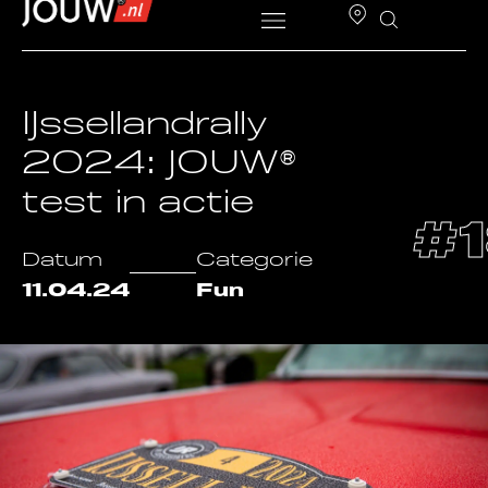
IJssellandrally
2024: JOUW®
test in actie
#1
Datum
Categorie
11.04.24
Fun